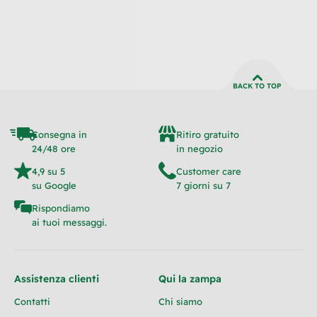
BACK TO TOP
Consegna in
Ritiro gratuito
24/48 ore
in negozio
4,9 su 5
Customer care
su Google
7 giorni su 7
Rispondiamo
ai tuoi messaggi.
Assistenza clienti
Qui la zampa
Contatti
Chi siamo