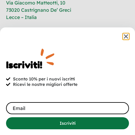
Via Giacomo Matteotti, 10
73020 Castrignano De’ Greci
Lecce – Italia
+39 320 702 1196
info@quilazampa.shop
P.IVA: 04792500755
Iscriviti!
Iscriviti! 10% di sconto per i nuovi iscritti!
Promozioni, nuovi arrivi e offerte. In esclusiva per te.
Sconto 10% per i nuovi iscritti
Ricevi le nostre migliori offerte
Iscriviti
Iscriviti