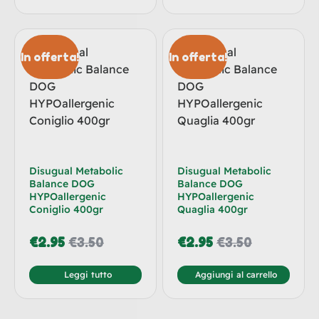
In offerta!
In offerta!
Disugual Metabolic
Disugual Metabolic
Balance DOG
Balance DOG
HYPOallergenic
HYPOallergenic
Coniglio 400gr
Quaglia 400gr
€
2.95
€
3.50
€
2.95
€
3.50
Leggi tutto
Aggiungi al carrello