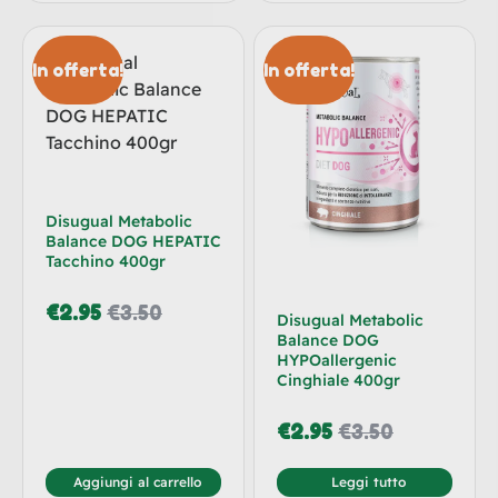
In offerta!
In offerta!
Disugual Metabolic
Balance DOG HEPATIC
Tacchino 400gr
€
2.95
€
3.50
Disugual Metabolic
Balance DOG
HYPOallergenic
Cinghiale 400gr
€
2.95
€
3.50
Aggiungi al carrello
Leggi tutto