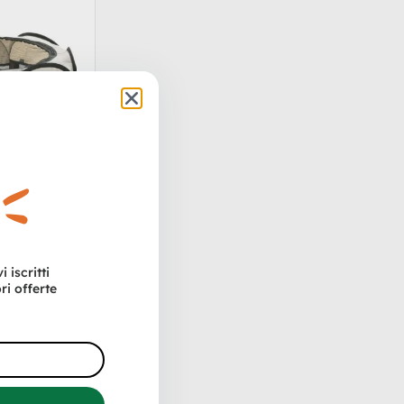
 iscritti
ri offerte
tessuto