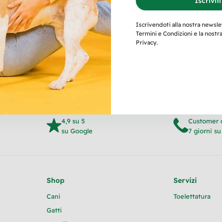
Iscriviti
Iscrivendoti alla nostra newslet
Termini e Condizioni e la nostra 
Leggi tutto
Privacy.
4,9 su 5
Customer 
su Google
7 giorni su
Shop
Servizi
Cani
Toelettatura
Gatti