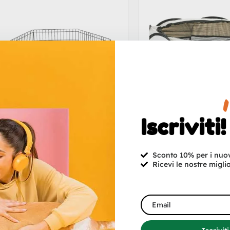
Iscriviti!
Sconto 10% per i nuovi
Ricevi le nostre miglio
ECINTO IN METALLO 60X60
Recinto Pieghevole in 
69.90
€
28.90
-
€
39.90