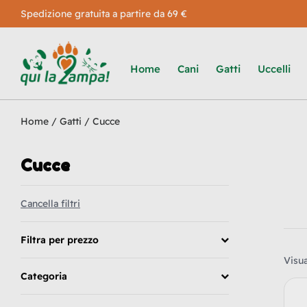
Spedizione gratuita a partire da 69 €
Home
Cani
Gatti
Uccelli
Home
/
Gatti
/ Cucce
Cucce
Cancella filtri
Filtra per prezzo
Visua
Categoria