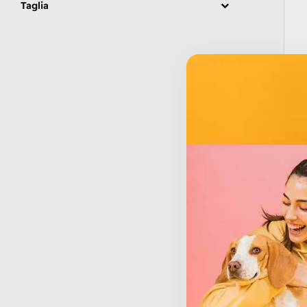
Taglia
R
€