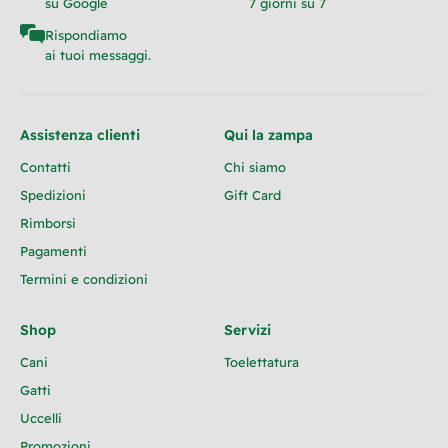
su Google
7 giorni su 7
Rispondiamo
ai tuoi messaggi.
Assistenza clienti
Qui la zampa
Contatti
Chi siamo
Spedizioni
Gift Card
Rimborsi
Pagamenti
Termini e condizioni
Shop
Servizi
Cani
Toelettatura
Gatti
Uccelli
Promozioni