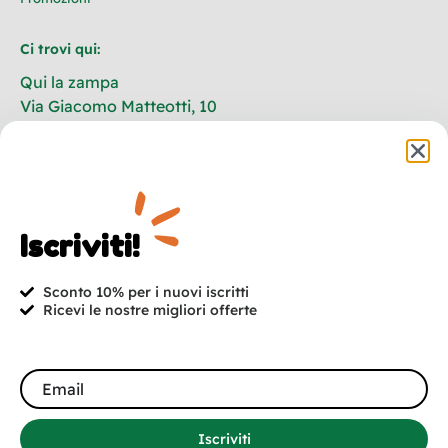
Ci trovi qui:
Qui la zampa
Via Giacomo Matteotti, 10
73020 Castrignano De’ Greci
Lecce – Italia
+39 320 702 1196
info@quilazampa.shop
Iscriviti!
P.IVA: 04792500755
Sconto 10% per i nuovi iscritti
Ricevi le nostre migliori offerte
Iscriviti! 10% di sconto per i nuovi iscritti!
Promozioni, nuovi arrivi e offerte. In esclusiva per te.
Iscriviti
Iscriviti