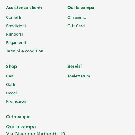
Assistenza clienti
Qui la zampa
Contatti
Chi siamo
Spedizioni
Gift Card
Rimborsi
Pagamenti
Termini e condizioni
Shop
Servizi
Cani
Toelettatura
Gatti
Uccelli
Promozioni
Ci trovi qui:
Qui la zampa
Via Giacomo Matteotti, 10