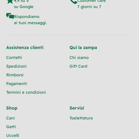
4,9 su 5
Customer care
su Google
7 giorni su 7
Rispondiamo
ai tuoi messaggi.
Assistenza clienti
Qui la zampa
Contatti
Chi siamo
Spedizioni
Gift Card
Rimborsi
Pagamenti
Termini e condizioni
Shop
Servizi
Cani
Toelettatura
Gatti
Uccelli