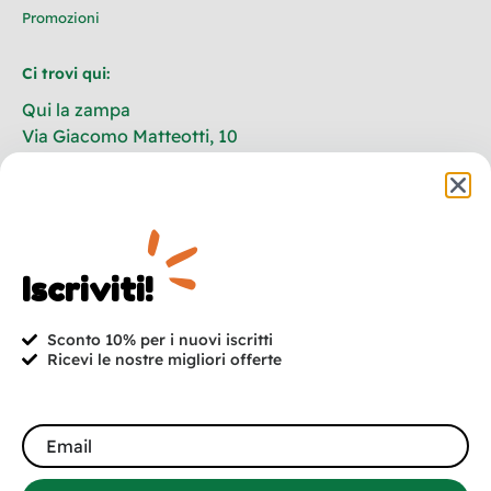
Promozioni
Ci trovi qui:
Qui la zampa
Via Giacomo Matteotti, 10
73020 Castrignano De’ Greci
Lecce – Italia
+39 320 702 1196
info@quilazampa.shop
Iscriviti!
P.IVA: 04792500755
Sconto 10% per i nuovi iscritti
Ricevi le nostre migliori offerte
Iscriviti! 10% di sconto per i nuovi iscritti!
Promozioni, nuovi arrivi e offerte. In esclusiva per te.