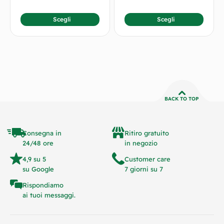
Scegli
Scegli
BACK TO TOP
Consegna in
Ritiro gratuito
24/48 ore
in negozio
4,9 su 5
Customer care
su Google
7 giorni su 7
Rispondiamo
ai tuoi messaggi.