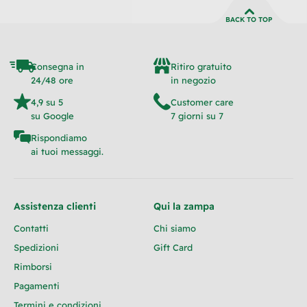
BACK TO TOP
Consegna in
Ritiro gratuito
24/48 ore
in negozio
4,9 su 5
Customer care
su Google
7 giorni su 7
Rispondiamo
ai tuoi messaggi.
Assistenza clienti
Qui la zampa
Contatti
Chi siamo
Spedizioni
Gift Card
Rimborsi
Pagamenti
Termini e condizioni