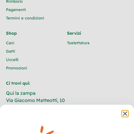
Rimborsi
Pagamenti
Termini e condizioni
Shop
Servizi
Cani
Toelettatura
Gatti
Uccelli
Promozioni
Ci trovi qui:
Qui la zampa
Via Giacomo Matteotti, 10
73020 Castrignano De’ Greci
Lecce – Italia
+39 320 702 1196
info@quilazampa.shop