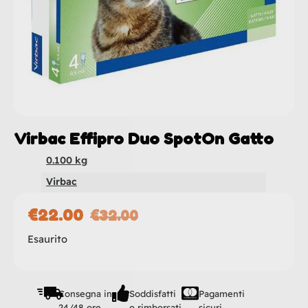
Virbac Effipro Duo SpotOn Gatto
0.100 kg
Virbac
€
22.00
€
32.00
Esaurito
Consegna in
Soddisfatti
Pagamenti
24/48 ore
o rimborsati
sicuri