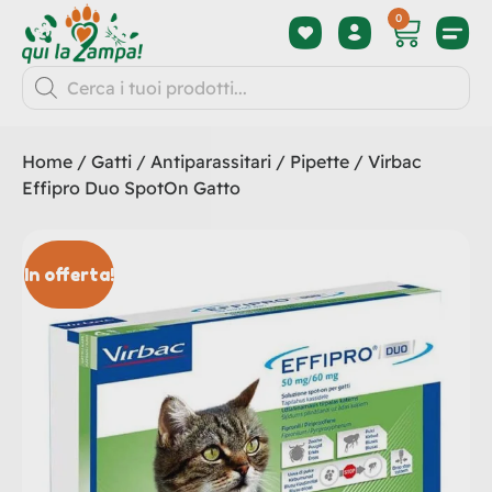
0
Home
/
Gatti
/
Antiparassitari
/
Pipette
/ Virbac
Effipro Duo SpotOn Gatto
In offerta!